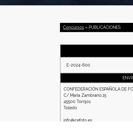
C
o
Concursos
» PUBLICACIONES
n
f
e
E-2024-600
d
ENVÍ
e
CONFEDERACIÓN ESPAÑOLA DE F
C/ María Zambrano,15
r
45500 Torrijos
Toledo
a
info@cefoto.es
c