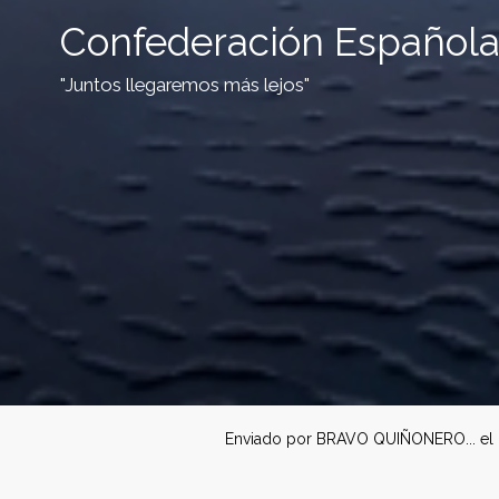
Confederación Española
"Juntos llegaremos más lejos"
C
Enviado por
BRAVO QUIÑONERO...
el
o