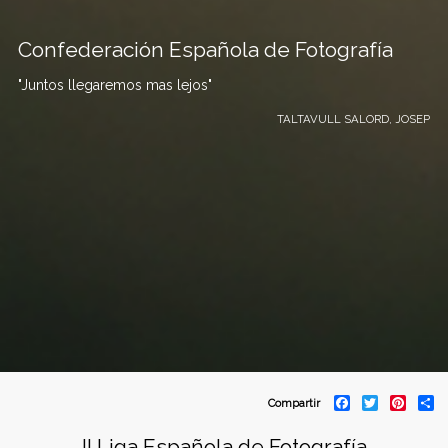
Confederación Española de Fotografía
"Juntos llegaremos mas lejos"
TALTAVULL SALORD, JOSEP
C
F
T
P
S
Compartir
a
w
i
h
o
c
i
n
a
II Liga Española de Fotografía