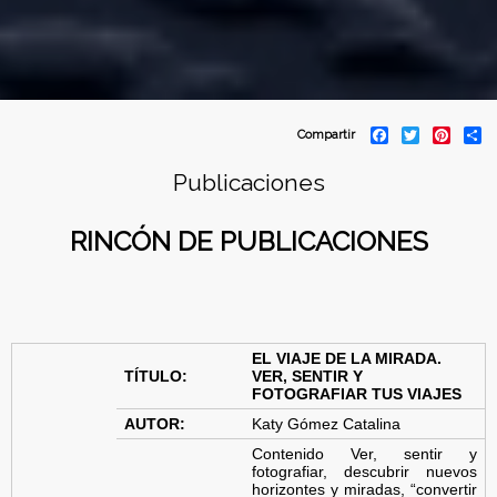
C
F
T
P
S
Compartir
a
w
i
h
o
c
i
n
a
Publicaciones
e
t
t
r
b
t
e
e
n
o
e
r
RINCÓN DE PUBLICACIONES
o
r
e
f
k
s
t
e
d
EL VIAJE DE LA MIRADA.
TÍTULO:
VER, SENTIR Y
e
FOTOGRAFIAR TUS VIAJES
AUTOR:
Katy Gómez Catalina
r
Contenido Ver, sentir y
fotografiar, descubrir nuevos
a
horizontes y miradas, “convertir