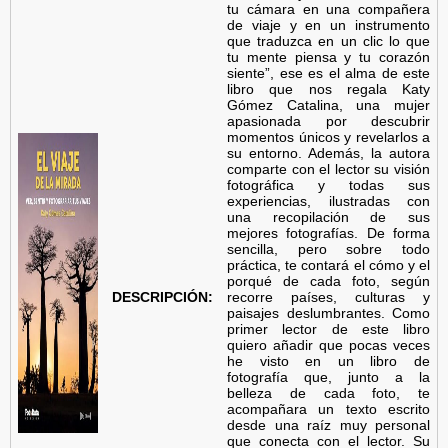
tu cámara en una compañera
de viaje y en un instrumento
c
que traduzca en un clic lo que
tu mente piensa y tu corazón
siente”, ese es el alma de este
i
libro que nos regala Katy
Gómez Catalina, una mujer
ó
apasionada por descubrir
momentos únicos y revelarlos a
su entorno. Además, la autora
n
comparte con el lector su visión
fotográfica y todas sus
E
experiencias, ilustradas con
una recopilación de sus
mejores fotografías. De forma
s
sencilla, pero sobre todo
práctica, te contará el cómo y el
porqué de cada foto, según
p
DESCRIPCIÓN:
recorre países, culturas y
paisajes deslumbrantes. Como
a
primer lector de este libro
quiero añadir que pocas veces
he visto en un libro de
ñ
fotografía que, junto a la
belleza de cada foto, te
acompañara un texto escrito
o
desde una raíz muy personal
que conecta con el lector. Su