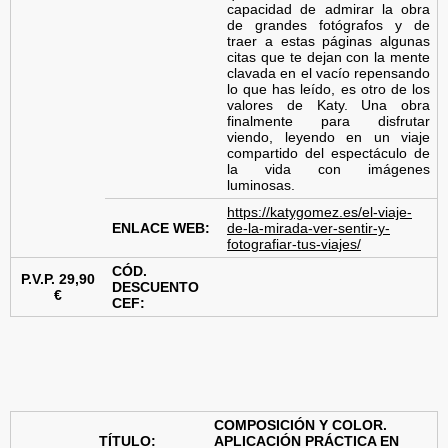
l
capacidad de admirar la obra
de grandes fotógrafos y de
traer a estas páginas algunas
a
citas que te dejan con la mente
clavada en el vacío repensando
d
lo que has leído, es otro de los
valores de Katy. Una obra
finalmente para disfrutar
e
viendo, leyendo en un viaje
compartido del espectáculo de
la vida con imágenes
F
luminosas.
https://katygomez.es/el-viaje-
o
ENLACE WEB:
de-la-mirada-ver-sentir-y-
fotografiar-tus-viajes/
t
CÓD.
P.V.P. 29,90
DESCUENTO
€
o
CEF:
g
r
a
COMPOSICIÓN Y COLOR.
TÍTULO:
APLICACIÓN PRÁCTICA EN