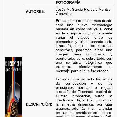
FOTOGRAFÍA
f
Jesús M. García Flores y Montse
AUTORES:
González
í
En este libro te mostramos desde
cero una nueva metodología
a
basada en cómo influye el color
en la composición, cómo puede
variar el diálogo entre los
elementos y cómo usando esta
jerarquía, junto a los recursos
sensitivos, podemos crear una
imagen bien compuesta y
equilibrada, pero, sobre todo, con
una narrativa fotográfica que
transmita efectivamente el
mensaje para el que fue creada.
En esta obra no solo hablamos
de composición y de las
principales normas o reglas,
sucesión de Fibonacci, espiral de
Durero, proporción, áurea, la
cuadrícula Phi, el triángulo oro o
DESCRIPCIÓN:
la simetría dinámica, por citar
algunas, además y sin ahondar
en las matemáticas en exceso,
explicamos como el número PHI,