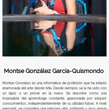
a
c
i
ó
n
E
s
Montse González García-Quismondo
p
Montse González es una informática de profesión que ha estado
a
enamorada del arte desde niña. Desde siempre, se la ha visto con
un lápiz o un pincel en la mano. Se describe como una
ñ
incansable del aprendizaje constante, apasionada por adquirir
conocimientos, independientemente de su utilidad futura. A nivel
o
personal, se considera una persona vital, optimista y muy amiga