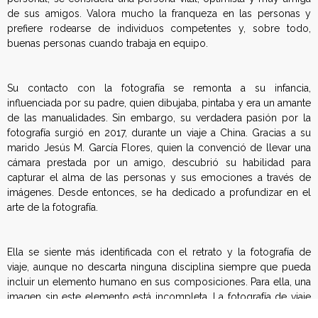
de sus amigos. Valora mucho la franqueza en las personas y
l
prefiere rodearse de individuos competentes y, sobre todo,
buenas personas cuando trabaja en equipo.
a
d
Su contacto con la fotografía se remonta a su infancia,
influenciada por su padre, quien dibujaba, pintaba y era un amante
e
de las manualidades. Sin embargo, su verdadera pasión por la
fotografía surgió en 2017, durante un viaje a China. Gracias a su
F
marido Jesús M. García Flores, quien la convenció de llevar una
cámara prestada por un amigo, descubrió su habilidad para
o
capturar el alma de las personas y sus emociones a través de
imágenes. Desde entonces, se ha dedicado a profundizar en el
t
arte de la fotografía.
o
Ella se siente más identificada con el retrato y la fotografía de
g
viaje, aunque no descarta ninguna disciplina siempre que pueda
incluir un elemento humano en sus composiciones. Para ella, una
r
imagen sin este elemento está incompleta. La fotografía de viaje
le permite conocer otras culturas, lo cual enriquece