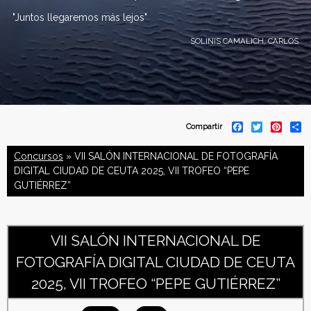
"Juntos llegaremos más lejos"
SOLINIS CAMALICH, CARLOS
C
F
T
P
S
Compartir
a
w
i
h
o
c
i
n
a
Concursos
» VII SALÓN INTERNACIONAL DE FOTOGRAFÍA
e
t
t
r
b
t
e
e
DIGITAL CIUDAD DE CEUTA 2025, VII TROFEO “PEPE
n
o
e
r
GUTIÉRREZ”
o
r
e
f
k
s
t
e
VII SALÓN INTERNACIONAL DE
d
FOTOGRAFÍA DIGITAL CIUDAD DE CEUTA
2025, VII TROFEO “PEPE GUTIÉRREZ”
e