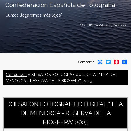
Confederación Española de Fotografía
"Juntos llegaremos más lejos"
SOLINIS CAMALICH, CARLOS
C
F
T
P
S
Compartir
a
w
i
h
o
c
i
n
a
Concursos
» XIII SALON FOTOGRÁFICO DIGITAL "ILLA DE
e
t
t
r
b
t
e
e
MENORCA - RESERVA DE LA BIOSFERA" 2025
n
o
e
r
o
r
e
f
k
s
t
XIII SALON FOTOGRÁFICO DIGITAL "ILLA
e
DE MENORCA - RESERVA DE LA
d
BIOSFERA" 2025