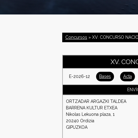
C
o
Concursos
» XV. CONCURSO NACI
n
f
XV. CON
e
E-2026-12
Bases
Acta
d
ENVÍ
e
ORTZADAR ARGAZKI TALDEA
BARRENA KULTUR ETXEA
r
Nikolas Lekuona plaza, 1
20240 Ordizia
a
GIPUZKOA
c