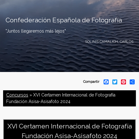
Confederación Española de Fotografía
"Juntos llegaremos más lejos"
SOLINIS CAMALICH, CARLOS
C
F
T
P
S
Compartir
a
w
i
h
o
c
i
n
a
Concursos
» XVI Certamen Internacional de Fotografía
e
t
t
r
b
t
e
e
Fundación Asisa-Asisafoto 2024
n
o
e
r
o
r
e
f
k
s
t
XVI Certamen Internacional de Fotografía
e
Fundación Asisa-Asisafoto 2024