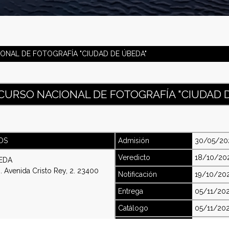
ONAL DE FOTOGRAFÍA "CIUDAD DE ÚBEDA"
CURSO NACIONAL DE FOTOGRAFÍA "CIUDAD 
OS
Admisión
30/05/20
Veredicto
18/10/20
EDA
. Avenida Cristo Rey, 2. 23400
Notificación
19/10/20
Entrega
05/11/20
Catálogo
05/11/20
Secciones
TEMA LIB