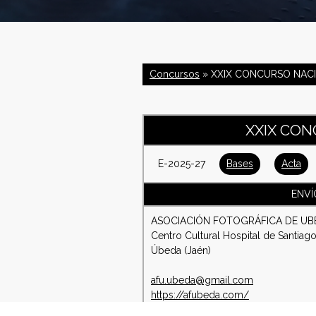
C
o
Concursos
» XXIX CONCURSO NACI
n
f
XXIX CON
e
E-2025-27
Bases
Acta
d
ENVÍ
e
ASOCIACIÓN FOTOGRÁFICA DE UB
Centro Cultural Hospital de Santiago
r
Úbeda (Jaén)
a
afu.ubeda@gmail.com
https://afubeda.com/
c