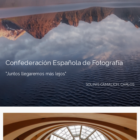
Confederación Española de Fotografía
"Juntos llegaremos más lejos"
SOLINIS CAMALICH, CARLOS
C
o
n