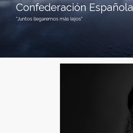
Confederación Española
"Juntos llegaremos más lejos"
C
o
n
f
e
d