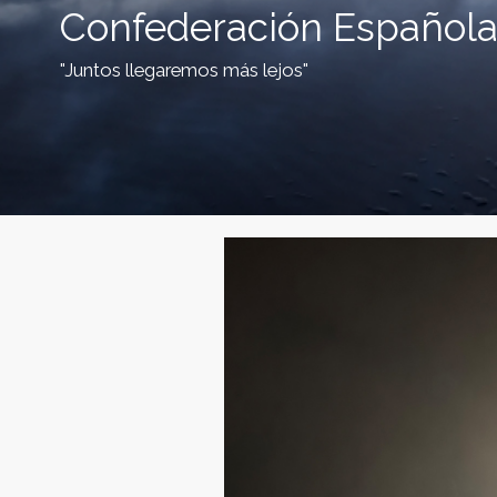
Confederación Española
"Juntos llegaremos más lejos"
C
o
n
f
e
d