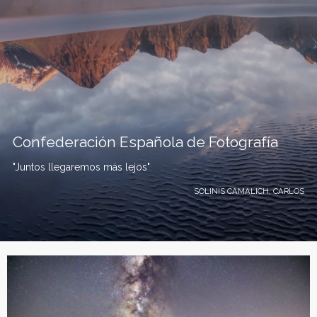
Confederación Española de Fotografía
"Juntos llegaremos más lejos"
SOLINIS CAMALICH, CARLOS
C
o
n