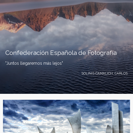
Confederación Española de Fotografía
"Juntos llegaremos más lejos"
SOLINIS CAMALICH, CARLOS
C
o
n