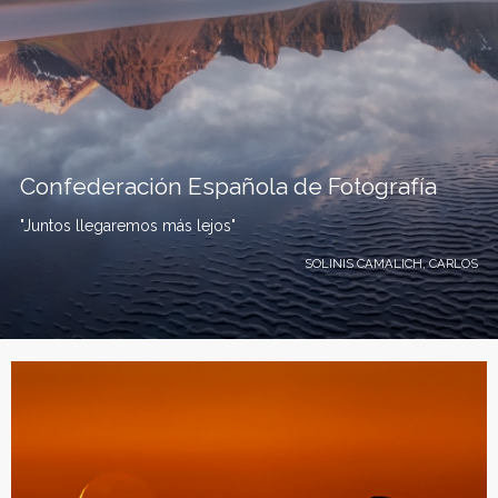
Confederación Española de Fotografía
"Juntos llegaremos más lejos"
SOLINIS CAMALICH, CARLOS
C
o
n