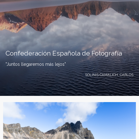
Confederación Española de Fotografía
"Juntos llegaremos más lejos"
SOLINIS CAMALICH, CARLOS
C
o
n