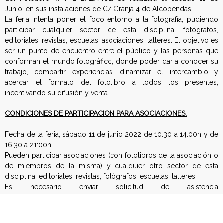
Junio, en sus instalaciones de C/ Granja 4 de Alcobendas.
E
La feria intenta poner el foco entorno a la fotografía, pudiendo
participar cualquier sector de esta disciplina: fotógrafos,
s
editoriales, revistas, escuelas, asociaciones, talleres. El objetivo es
ser un punto de encuentro entre el público y las personas que
p
conforman el mundo fotográfico, donde poder dar a conocer su
trabajo, compartir experiencias, dinamizar el intercambio y
a
acercar el formato del fotolibro a todos los presentes,
incentivando su difusión y venta.
ñ
CONDICIONES DE PARTICIPACION PARA ASOCIACIONES:
o
Fecha de la feria, sábado 11 de junio 2022 de 10:30 a 14:00h y de
l
16:30 a 21:00h.
Pueden participar asociaciones (con fotolibros de la asociación o
a
de miembros de la misma) y cualquier otro sector de esta
disciplina, editoriales, revistas, fotógrafos, escuelas, talleres…
d
Es necesario enviar solicitud de asistencia
a
info@estartspace.com
poniendo en asunto “Solicitud de
e
participación en Feria de Libro de Fotografía” o llamando al
teléfono 686 363 852