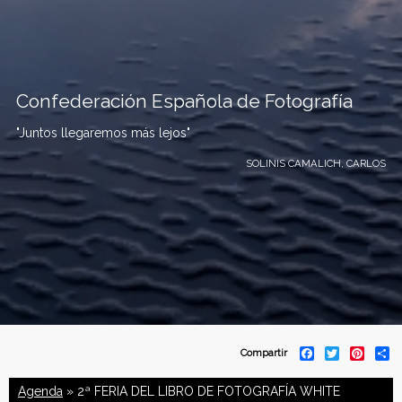
Confederación Española de Fotografía
"Juntos llegaremos más lejos"
SOLINIS CAMALICH, CARLOS
C
F
T
P
S
Compartir
a
w
i
h
o
c
i
n
a
Agenda
» 2ª FERIA DEL LIBRO DE FOTOGRAFÍA WHITE
e
t
t
r