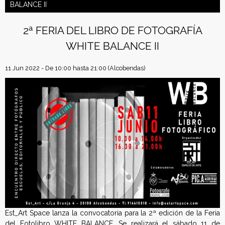
b
t
e
e
BALANCE II
n
o
e
r
o
r
e
f
k
s
2ª FERIA DEL LIBRO DE FOTOGRAFÍA
t
WHITE BALANCE II
e
d
11 Jun 2022 - De
10:00
hasta
21:00
(Alcobendas)
e
r
a
c
i
ó
Est_Art Space lanza la convocatoria para la 2ª edición de la Feria
n
del Fotolibro WHITE BALANCE. Se realizará el sábado 11 de