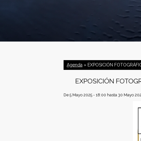
C
o
Agenda
» EXPOSICIÓN FOTOGRÁFICA
n
EXPOSICIÓN FOTOGRÁ
f
De
5 Mayo 2025 - 18:00
hasta
30 Mayo 202
e
d
e
r