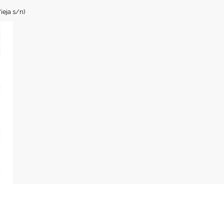
t
ieja s/n)