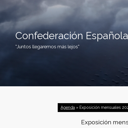
Confederación Española
"Juntos llegaremos más lejos"
C
o
Agenda
» Exposición mensuales 202
n
Exposición mens