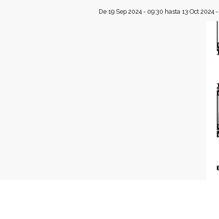
f
De
19 Sep 2024 - 09:30
hasta
13 Oct 2024 -
e
d
e
r
a
c
i
ó
n
E