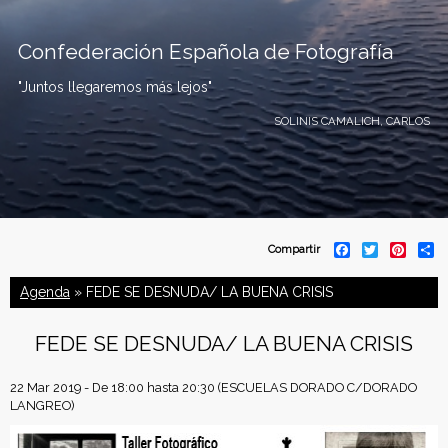
Confederación Española de Fotografía
"Juntos llegaremos más lejos"
SOLINIS CAMALICH, CARLOS
C
F
T
P
S
Compartir
a
w
i
h
o
c
i
n
a
Agenda
» FEDE SE DESNUDA/ LA BUENA CRISIS
e
t
t
r
b
t
e
e
n
o
e
r
FEDE SE DESNUDA/ LA BUENA CRISIS
o
r
e
f
k
s
t
22 Mar 2019 - De
18:00
hasta
20:30
(ESCUELAS DORADO C/DORADO
e
LANGREO)