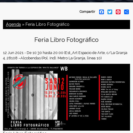
C
F
T
P
S
Compartir
a
w
i
h
o
c
i
n
a
Agenda
» Feria Libro Fotográfico
e
t
t
r
b
t
e
e
n
o
e
r
Feria Libro Fotográfico
o
r
e
f
k
s
t
12 Jun 2021 - De
10:30
hasta
20:00
(Est_Art Espacio de Arte, c/La Granja
e
4, 28108 –Alcobendas (Pol. Ind). Metro La Granja, línea 10)
d
e
r
a
c