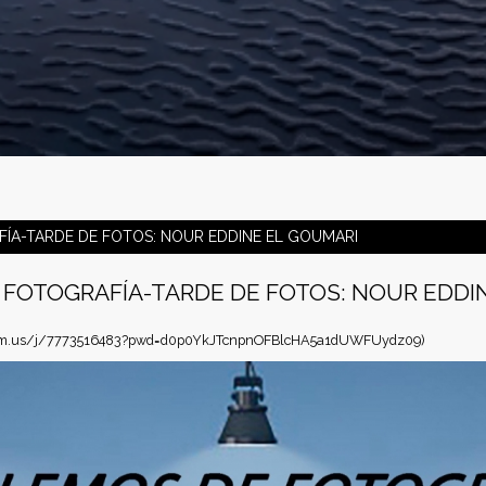
ÍA-TARDE DE FOTOS: NOUR EDDINE EL GOUMARI
FOTOGRAFÍA-TARDE DE FOTOS: NOUR EDDI
oom.us/j/7773516483?pwd=d0p0YkJTcnpnOFBlcHA5a1dUWFUydz09)