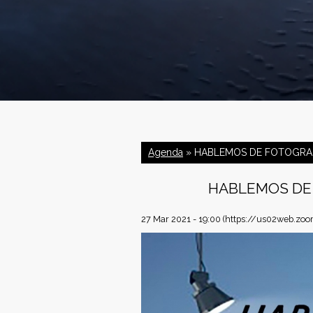
C
o
Agenda
» HABLEMOS DE FOTOGRAF
n
HABLEMOS DE 
f
27 Mar 2021 - 19:00
(https://us02web.z
e
d
e