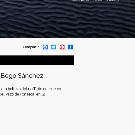
F
T
P
S
Compartir
a
w
i
h
c
i
n
a
e
t
t
r
b
t
e
e
o
e
r
fa Bego Sánchez
o
r
e
k
s
t
, la belleza del río Tinto en Huelva,
del Pazo de Fonseca, en S)