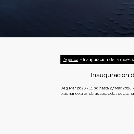
C
o
Agenda
» Inauguración de la muestra
n
Inauguración d
f
De
3 Mar 2020 - 11:00
hasta
27 Mar 2020 -
e
plasmándola en obras abstractas de aparenc
d
e
r