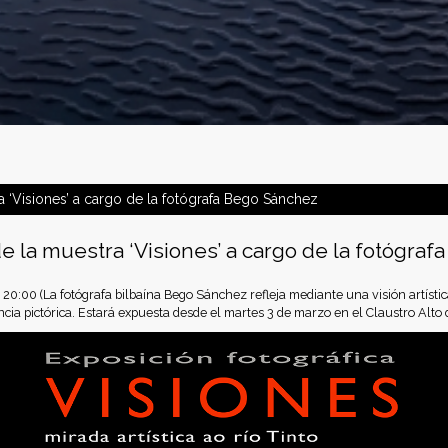
 ‘Visiones’ a cargo de la fotógrafa Bego Sánchez
e la muestra ‘Visiones’ a cargo de la fotógra
 20:00
(La fotógrafa bilbaína Bego Sánchez refleja mediante una visión artística
ia pictórica. Estará expuesta desde el martes 3 de marzo en el Claustro Alto 