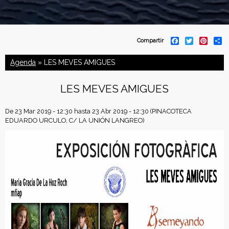
C
F
T
P
S
Compartir
a
w
i
h
o
c
i
n
a
Agenda
» LES MEVES AMIGUES
e
t
t
r
b
t
e
e
n
o
e
r
LES MEVES AMIGUES
o
r
e
f
k
s
t
De
23 Mar 2019 - 12:30
hasta
23 Abr 2019 - 12:30
(PINACOTECA
e
EDUARDO URCULO, C/ LA UNIÓN LANGREO)
d
e
r
a
c