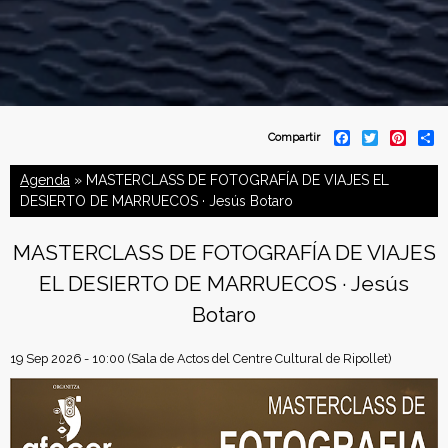
C
F
T
P
S
Compartir
a
w
i
h
o
c
i
n
a
Agenda
» MASTERCLASS DE FOTOGRAFÍA DE VIAJES EL
e
t
t
r
b
t
e
e
DESIERTO DE MARRUECOS · Jesús Botaro
n
o
e
r
o
r
e
f
k
s
MASTERCLASS DE FOTOGRAFÍA DE VIAJES
t
EL DESIERTO DE MARRUECOS · Jesús
e
Botaro
d
19 Sep 2026 - 10:00
(Sala de Actos del Centre Cultural de Ripollet)
e
r