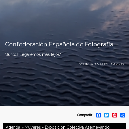
Confederación Española de Fotografía
"Juntos llegaremos más lejos"
SOLINIS CAMALICH, CARLOS
C
F
T
P
S
Compartir
a
w
i
h
o
c
i
n
a
Agenda
» Muyeres - Exposición Colectiva Asemeyando
e
t
t
r