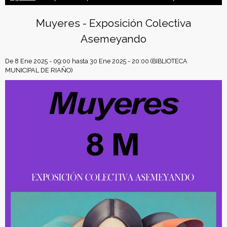
b
t
e
e
n
o
e
r
Muyeres - Exposición Colectiva
o
r
e
f
k
s
Asemeyando
t
e
De
8 Ene 2025 - 09:00
hasta
30 Ene 2025 - 20:00
(BIBLIOTECA
MUNICIPAL DE RIAÑO)
d
e
r
a
c
i
ó
n