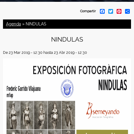
C
F
T
P
S
Compartir
a
w
i
h
o
c
i
n
a
Agenda
» NINDULAS
e
t
t
r
b
t
e
e
n
o
e
r
NINDULAS
o
r
e
f
k
s
t
De
23 Mar 2019 - 12:30
hasta
23 Abr 2019 - 12:30
e
d
e
r
a
c
i