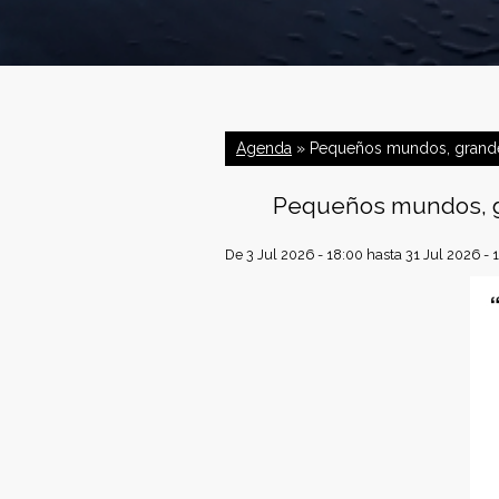
C
o
Agenda
» Pequeños mundos, grandes 
n
Pequeños mundos, gr
f
De
3 Jul 2026 - 18:00
hasta
31 Jul 2026 - 
e
d
e
r
a