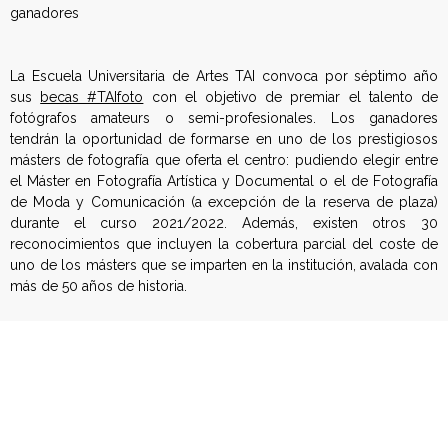
ganadores
s
p
La Escuela Universitaria de Artes TAI convoca por séptimo año
sus
becas #TAIfoto
con el objetivo de premiar el talento de
a
fotógrafos amateurs o semi-profesionales. Los ganadores
tendrán la oportunidad de formarse en uno de los prestigiosos
ñ
másters de fotografía que oferta el centro: pudiendo elegir entre
el Máster en Fotografía Artística y Documental o el de Fotografía
o
de Moda y Comunicación (a excepción de la reserva de plaza)
durante el curso 2021/2022. Además, existen otros 30
l
reconocimientos que incluyen la cobertura parcial del coste de
uno de los másters que se imparten en la institución, avalada con
a
más de 50 años de historia.
d
En su compromiso con la educación y la profesionalización de
las enseñanzas artísticas, TAI valorará aquellos trabajos
e
presentados en los que predomine la capacidad y la
competencia en la conceptualización y el registro de las
F
imágenes fotográficas, teniendo en cuenta aspectos creativos y
técnicos, así como la proyección de talento. El jurado estará
o