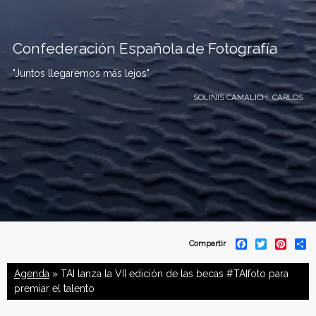
Confederación Española de Fotografía
"Juntos llegaremos más lejos"
SOLINIS CAMALICH, CARLOS
C
F
T
P
S
Compartir
a
w
i
h
o
c
i
n
a
Agenda
» TAI lanza la VII edición de las becas #TAIfoto para
e
t
t
r
b
t
e
e
premiar el talento
n
o
e
r
o
r
e