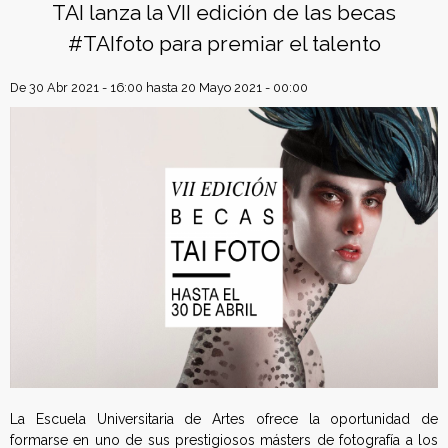
f
k
s
TAI lanza la VII edición de las becas
t
#TAIfoto para premiar el talento
e
d
De
30 Abr 2021 - 16:00
hasta
20 Mayo 2021 - 00:00
e
r
a
c
i
ó
n
La Escuela Universitaria de Artes ofrece la oportunidad de
E
formarse en uno de sus prestigiosos másters de fotografía a los