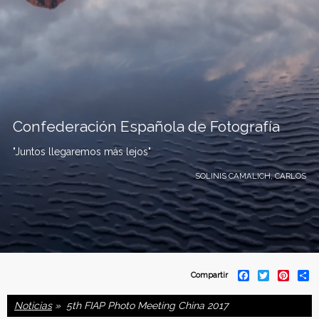
Confederación Española de Fotografía
"Juntos llegaremos más lejos"
SOLINIS CAMALICH, CARLOS
C
F
T
P
S
Compartir
a
w
i
h
o
c
i
n
a
Noticias
» 5th FIAP Photo Meeting China 2017
e
t
t
r