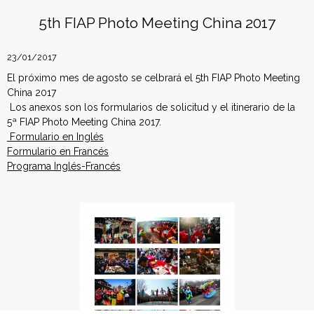
b
t
e
e
n
o
e
r
5th FIAP Photo Meeting China 2017
o
r
e
f
k
s
t
23/01/2017
e
El próximo mes de agosto se celbrará el 5th FIAP Photo Meeting
d
China 2017
Los anexos son los formularios de solicitud y el itinerario de la
e
5ª FIAP Photo Meeting China 2017.
Formulario en Inglés
r
Formulario en Francés
Programa Inglés-Francés
a
c
i
ó
n