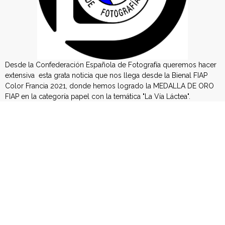
c
i
ó
n
Desde la Confederación Española de Fotografía queremos hacer
extensiva esta grata noticia que nos llega desde la Bienal FIAP
E
Color Francia 2021, donde hemos logrado la MEDALLA DE ORO
FIAP en la categoría papel con la temática "La Vía Láctea".
s
El equipo formado por Alberto José Moreno Jurado, Antonio
Figueras Barranco, Carlos González, Jesús M. García Flores, Joan
p
Antoni Gomila Mulet, Jose Antonio Parejo Cabezas, Josep
Taltavull Salord, Lourdes Gómez Fernández, Marga Pons
a
Castejón y Pablo Ruiz Garcia, se alzó con el galardón a través de
10 maravillosas instantáneas que recogen a la perfección la
ñ
belleza y misterio de este guía ancestral en el cielo nocturno.
o
El jurado estuvo compuesto por:
- Joan Burgués Martisella (Andorra)
l
- Julia Wimmerlin (Ucrania)
- Marco Zurla (Italia)