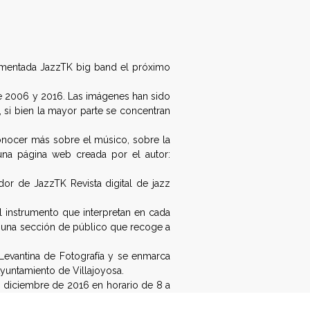
o
e
r
o
r
e
k
s
t
 aumentada JazzTK big band el próximo
re 2006 y 2016. Las imágenes han sido
, si bien la mayor parte se concentran
nocer más sobre el músico, sobre la
una página web creada por el autor:
dor de JazzTK Revista digital de jazz
l instrumento que interpretan en cada
e una sección de público que recoge a
Levantina de Fotografía y se enmarca
Ayuntamiento de Villajoyosa.
de diciembre de 2016 en horario de 8 a