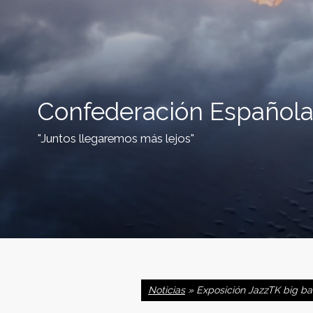
Confederación Española
"Juntos llegaremos más lejos"
C
o
Noticias
» Exposición JazzTK big b
n