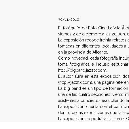
f
30/11/2016
e
El fotógrafo de Foto Cine La Vila Ál
d
viernes 2 de diciembre a las 20:00h. e
La exposición recoge treinta retrato
e
tomadas en diferentes localidades a l
en la provincia de Alicante.
r
Como novedad, cada fotografía incl
toma fotográfica e incluso escucha
a
http://bigband.jazztk.com
.
El autor aúna en esta exposición dos
c
(
http://jazztk.com
), una página refere
La big band es un tipo de formación 
i
una de las cuatro secciones: viento 
asistentes a conciertos escuchando la
ó
La exposición cuenta con el patroci
dentro de las exposiciones que la aso
n
La exposición se podrá visitar en el 
22 horas de lunes a viernes.