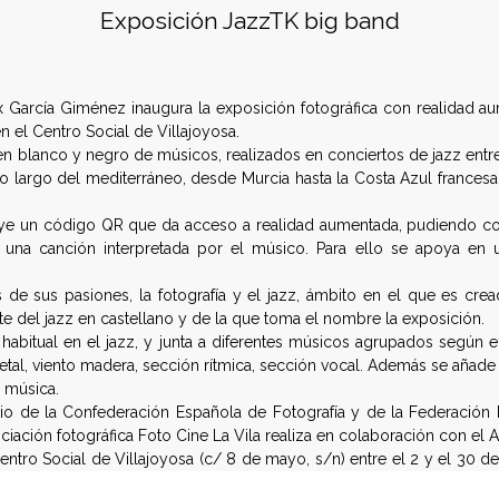
Exposición JazzTK big band
ex García Giménez inaugura la exposición fotográfica con realidad
n el Centro Social de Villajoyosa.
s en blanco y negro de músicos, realizados en conciertos de jazz ent
o largo del mediterráneo, desde Murcia hasta la Costa Azul francesa
uye un código QR que da acceso a realidad aumentada, pudiendo co
r una canción interpretada por el músico. Para ello se apoya en 
 de sus pasiones, la fotografía y el jazz, ámbito en el que es crea
nte del jazz en castellano y de la que toma el nombre la exposición.
habitual en el jazz, y junta a diferentes músicos agrupados según e
metal, viento madera, sección rítmica, sección vocal. Además se añad
 música.
nio de la Confederación Española de Fotografía y de la Federación 
ciación fotográfica Foto Cine La Vila realiza en colaboración con el 
Centro Social de Villajoyosa (c/ 8 de mayo, s/n) entre el 2 y el 30 