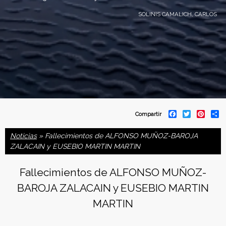
SOLINIS CAMALICH, CARLOS
C
F
T
P
S
Compartir
a
w
i
h
o
c
i
n
a
Noticias
» Fallecimientos de ALFONSO MUÑOZ-BAROJA
e
t
t
r
b
t
e
e
ZALACAIN y EUSEBIO MARTIN MARTIN
n
o
e
r
o
r
e
f
k
s
Fallecimientos de ALFONSO MUÑOZ-
t
BAROJA ZALACAIN y EUSEBIO MARTIN
e
MARTIN
d