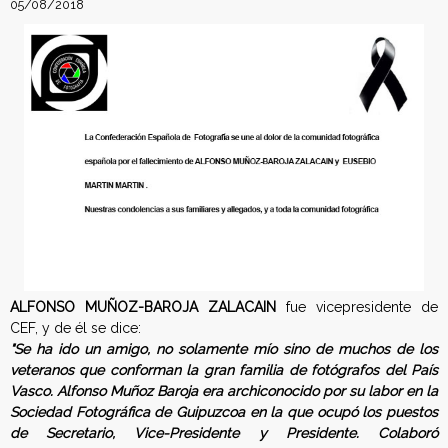
05/08/2018
e
r
a
c
i
ó
n
E
ALFONSO MUÑOZ-BAROJA ZALACAIN
fue vicepresidente de
CEF, y de él se dice:
s
"Se ha ido un amigo, no solamente mío sino de muchos de los
veteranos que conforman la gran familia de fotógrafos del País
p
Vasco. Alfonso Muñoz Baroja era archiconocido por su labor en la
Sociedad Fotográfica de Guipuzcoa en la que ocupó los puestos
a
de Secretario, Vice-Presidente y Presidente. Colaboró