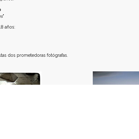
o
es
"
18 años:
stas dos prometedoras fotógrafas.