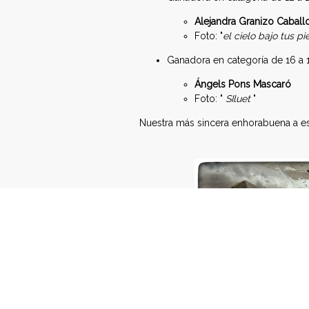
d
Alejandra Granizo Caball
e
Foto: "
el cielo bajo tus pi
Ganadora en categoría de 16 a 
r
Ángels Pons Mascaró
a
Foto: "
SIluet
"
c
Nuestra más sincera enhorabuena a e
i
ó
n
E
s
p