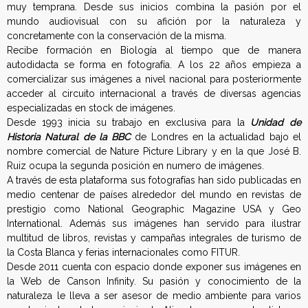
r
muy temprana. Desde sus inicios combina la pasión por el
mundo audiovisual con su afición por la naturaleza y
a
concretamente con la conservación de la misma.
Recibe formación en Biología al tiempo que de manera
f
autodidacta se forma en fotografía. A los 22 años empieza a
comercializar sus imágenes a nivel nacional para posteriormente
í
acceder al circuito internacional a través de diversas agencias
especializadas en stock de imágenes.
a
Desde 1993 inicia su trabajo en exclusiva para la
Unidad de
Historia Natural de la BBC
de Londres en la actualidad bajo el
nombre comercial de Nature Picture Library y en la que José B.
Ruiz ocupa la segunda posición en numero de imágenes.
A través de esta plataforma sus fotografías han sido publicadas en
medio centenar de países alrededor del mundo en revistas de
prestigio como National Geographic Magazine USA y Geo
International. Además sus imágenes han servido para ilustrar
multitud de libros, revistas y campañas integrales de turismo de
la Costa Blanca y ferias internacionales como FITUR.
Desde 2011 cuenta con espacio donde exponer sus imágenes en
la Web de Canson Infinity. Su pasión y conocimiento de la
naturaleza le lleva a ser asesor de medio ambiente para varios