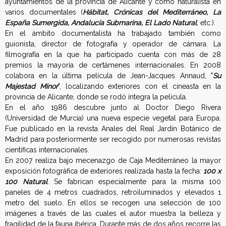
ayuntamientos de la provincia de Alicante y como naturalista en
varios documentales (
Hábitat, Crónicas del Mediterráneo, La
España Sumergida, Andalucía Submarina, El Lado Natural
, etc.).
En el ámbito documentalista ha trabajado también como
guionista, director de fotografía y operador de cámara. La
filmografía en la que ha participado cuenta con más de 28
premios la mayoría de certámenes internacionales. En 2008
colabora en la última película de Jean-Jacques Annaud, "
Su
Majestad Minor
", localizando exteriores con el cineasta en la
provincia de Alicante, donde se rodó íntegra la película.
En el año 1986 descubre junto al Doctor Diego Rivera
(Universidad de Murcia) una nueva especie vegetal para Europa.
Fue publicado en la revista Anales del Real Jardín Botánico de
Madrid para posteriormente ser recogido por numerosas revistas
científicas internacionales.
En 2007 realiza bajo mecenazgo de Caja Mediterráneo la mayor
exposición fotográfica de exteriores realizada hasta la fecha:
100 x
100 Natural
. Se fabrican especialmente para la misma 100
paneles de 4 metros cuadrados, retroiluminados y elevados 1
metro del suelo. En ellos se recogen una selección de 100
imágenes a través de las cuales el autor muestra la belleza y
fragilidad de la fauna ibérica. Durante más de dos años recorre las