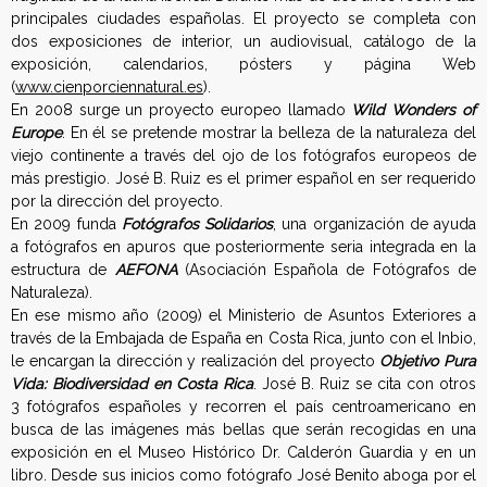
principales ciudades españolas. El proyecto se completa con
dos exposiciones de interior, un audiovisual, catálogo de la
exposición, calendarios, pósters y página Web
(
www.cienporciennatural.es
).
En 2008 surge un proyecto europeo llamado
Wild Wonders of
Europe
. En él se pretende mostrar la belleza de la naturaleza del
viejo continente a través del ojo de los fotógrafos europeos de
más prestigio. José B. Ruiz es el primer español en ser requerido
por la dirección del proyecto.
En 2009 funda
Fotógrafos Solidarios
, una organización de ayuda
a fotógrafos en apuros que posteriormente seria integrada en la
estructura de
AEFONA
(Asociación Española de Fotógrafos de
Naturaleza).
En ese mismo año (2009) el Ministerio de Asuntos Exteriores a
través de la Embajada de España en Costa Rica, junto con el Inbio,
le encargan la dirección y realización del proyecto
Objetivo Pura
Vida: Biodiversidad en Costa Rica
. José B. Ruiz se cita con otros
3 fotógrafos españoles y recorren el país centroamericano en
busca de las imágenes más bellas que serán recogidas en una
exposición en el Museo Histórico Dr. Calderón Guardia y en un
libro. Desde sus inicios como fotógrafo José Benito aboga por el