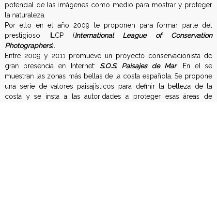
potencial de las imágenes como medio para mostrar y proteger
la naturaleza.
Por ello en el año 2009 le proponen para formar parte del
prestigioso ILCP (
International League of Conservation
Photographers
).
Entre 2009 y 2011 promueve un proyecto conservacionista de
gran presencia en Internet:
S.O.S. Paisajes de Mar
. En el se
muestran las zonas más bellas de la costa española. Se propone
una serie de valores paisajísticos para definir la belleza de la
costa y se insta a las autoridades a proteger esas áreas de
nuestro litoral. Se trata de un proyecto transversal con gran
presencia en las redes sociales y blogs que en 2009 obtiene el
Premio Bitácoras al mejor Blog Social-Medioambiental. Las
primeras conclusiones del proyecto se presentan en el centro
TuCAMon de Madrid y culmina en una exposición itinerante por
España y un libro ambos presentados en el Jardín Botánico de la
Universidad de Valencia el 21 de Septiembre de 2011.
José B. Ruiz ha sido requerido en muchas ocasiones para actuar
como jurado en concursos fotográficos internacionales, siendo
en la mayoría el primer español en hacerlo. Destacan el
Wildlife
Photographer of the Year 2008
producido por la BBC, S
cottish