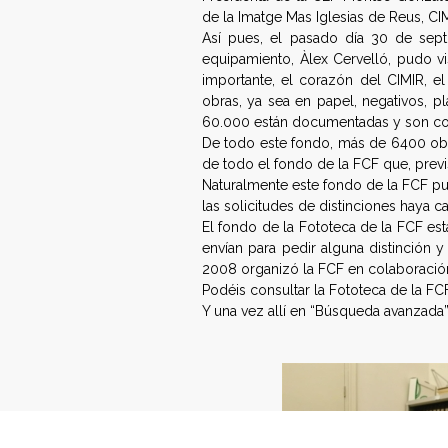
e
de la Imatge Mas Iglesias de Reus, CI
Así pues, el pasado día 30 de sept
r
equipamiento, Àlex Cervelló, pudo vi
importante, el corazón del CIMIR, 
a
obras, ya sea en papel, negativos, pl
60.000 están documentadas y son cons
c
De todo este fondo, más de 6400 obr
de todo el fondo de la FCF que, prev
i
Naturalmente este fondo de la FCF pue
las solicitudes de distinciones haya c
ó
El fondo de la Fototeca de la FCF est
envían para pedir alguna distinción
n
2008 organizó la FCF en colaboración
Podéis consultar la Fototeca de la FC
E
Y una vez allí en “Búsqueda avanzada
s
p
a