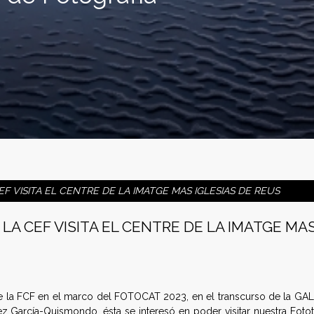
EF VISITA EL CENTRE DE LA IMATGE MAS IGLESIAS DE REUS
LA CEF VISITA EL CENTRE DE LA IMATGE MA
de la FCF en el marco del FOTOCAT 2023, en el transcurso de la GA
 García-Quismondo, ésta se interesó en poder visitar nuestra Foto