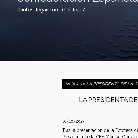
"Juntos llegaremos más lejos"
C
o
Noticias
» LA PRESIDENTA DE LA C
n
LA PRESIDENTA DE 
f
e
10/10/2023
d
Tras la presentación de la Fototeca 
Presidenta de la CEF Montse González