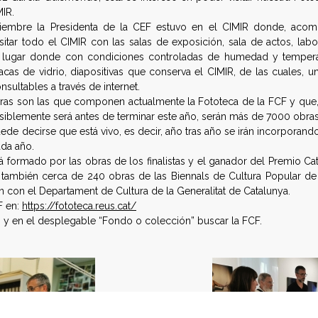
MIR.
iembre la Presidenta de la CEF estuvo en el CIMIR donde, acom
sitar todo el CIMIR con las salas de exposición, sala de actos, labo
el lugar donde con condiciones controladas de humedad y temper
acas de vidrio, diapositivas que conserva el CIMIR, de las cuales, 
ultables a través de internet.
as son las que componen actualmente la Fototeca de la FCF y que
isiblemente será antes de terminar este año, serán más de 7000 obra
de decirse que está vivo, es decir, año tras año se irán incorporan
ada año.
á formado por las obras de los finalistas y el ganador del Premio C
 y también cerca de 240 obras de las Biennals de Cultura Popular d
 con el Departament de Cultura de la Generalitat de Catalunya.
F en:
https://fototeca.reus.cat/
” y en el desplegable “Fondo o colección” buscar la FCF.