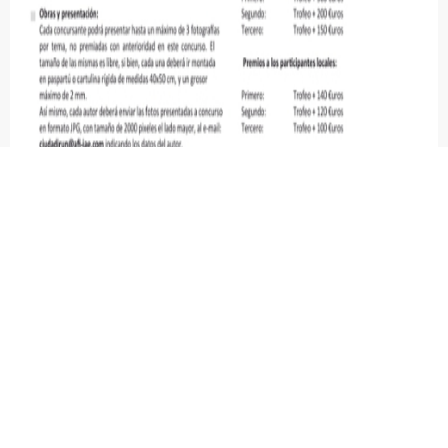
a
d
e
F
o
t
o
g
r
a
f