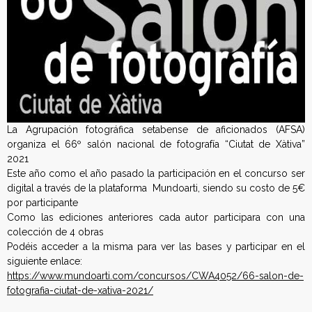
e
r
a
c
i
La Agrupación fotográfica setabense de aficionados (AFSA)
ó
organiza el 66º salón nacional de fotografía “Ciutat de Xàtiva”
2021
n
Este año como el año pasado la participación en el concurso ser
digital a través de la plataforma Mundoarti, siendo su costo de 5€
E
por participante
Como las ediciones anteriores cada autor participara con una
s
colección de 4 obras
Podéis acceder a la misma para ver las bases y participar en el
p
siguiente enlace:
https://www.mundoarti.com/concursos/CWA4052/66-salon-de-
a
fotografia-ciutat-de-xativa-2021/