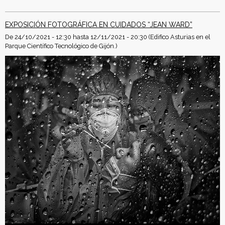
EXPOSICIÓN FOTOGRÁFICA EN CUIDADOS “JEAN WARD”
De
24/10/2021 - 12:30
hasta
12/11/2021 - 20:30
(Edifico Asturias en el
Parque Científico Tecnológico de Gijón.)