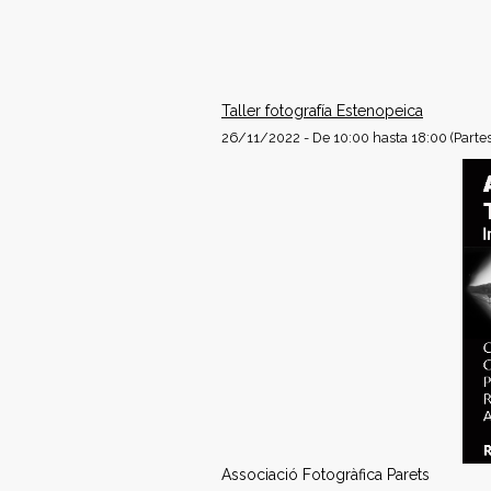
C
o
n
Taller fotografía Estenopeica
26/11/2022 - De
10:00
hasta
18:00
(Partes
f
e
d
e
r
a
c
i
Associació Fotogràfica Parets